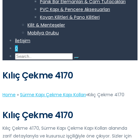
Panik Bar Elemanları & Cam Tutacakları
PVC Kapı & Pencere Aksesuarları
Kovan Kilitleri & Pano Kilitleri
Kilit & Menteşeler
Mobilya Grubu
İletişim
0
Kılıç Çekme 4170
Home
»
Sürme Kapı Çekme Kapı Kolları
»
Kılıç Çekme 4170
Kılıç Çekme 4170
Kılıç Çekme 4170, Sürme Kapı Çekme Kapı Kolları alanında
zarif detaylarıyla ve kusursuz işçiliğiyle öne çıkıyor. Sizler için