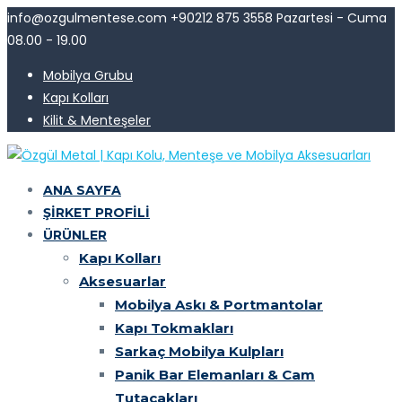
info@ozgulmentese.com
+90212 875 3558
Pazartesi - Cuma
08.00 - 19.00
Mobilya Grubu
Kapı Kolları
Kilit & Menteşeler
ANA SAYFA
ŞIRKET PROFILI
ÜRÜNLER
Kapı Kolları
Aksesuarlar
Mobilya Askı & Portmantolar
Kapı Tokmakları
Sarkaç Mobilya Kulpları
Panik Bar Elemanları & Cam
Tutacakları