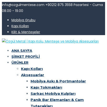
info@ozgulmentese.com
+90212 875 3558
Pazartesi - Cuma
08.00 - 19.00
Mobilya Grubu
Kapı Kolları
Kilit & Menteşeler
ANA SAYFA
ŞIRKET PROFILI
ÜRÜNLER
Kapı Kolları
Aksesuarlar
Mobilya Askı & Portmantolar
Kapı Tokmakları
Sarkaç Mobilya Kulpları
Panik Bar Elemanları & Cam
Tutacakları